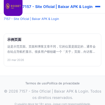
7157 - Site Oficial | Baixar APK & Login
7157 - Site Oficial | Baixar APK & Login
示例页面
这是示范页面。页面和博客文章不同，它的位置是固定的，通常会
在站点导航栏显示。很多用户都创建一个「关于」页面，向访客介
绍自己。例如： 大家好！ 我白天是一名快递小哥，晚上是一名有抱
20 mar 2026
负的魔术师，这是我的网站。 我住在北京，养了一只名叫二哈的小
狗。 我平时喜欢喝可乐，还有遛狗。 ……或这个： XYZ
Doohickey 公司成立于 1971 年，自从建立以来，我们一直向社会
贡献着优秀 doohickies。我们的公司总部位于天朝魔都，有着超过
两千名员工，对魔都政府税收有着巨大贡献。 而您，作为一位
Termos de uso
Política de privacidade
WordPress 新用户，我们建议您转到您站点的仪表盘，删除本页
© 2026 7157 - Site Oficial | Baixar APK & Login. Todos
面，然后创建包含您自己内容的新页面。祝您使用愉快！
os direitos reservados.
O usuário deve ter 18+ anos. Jogue com responsabilidade.